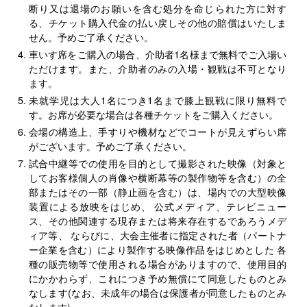
断り又は退場のお願いを含む処分を命じられた方に対す
る、チケット購入代金の払い戻しその他の賠償はいたしま
せん。予めご了承ください。
車いす席をご購入の場合、介助者1名様まで無料でご入場い
ただけます。また、介助者のみの入場・観戦は不可となり
ます。
未就学児は大人1名につき1名まで膝上観戦に限り無料で
す。お席が必要な場合は各種チケットをご購入ください。
会場の構造上、手すりや機材などでコートが見えずらい席
がございます。予めご了承ください。
試合中継等での使用を目的として撮影された映像（対象と
してお客様個人の肖像や横断幕等の製作物等を含む）の全
部またはその一部（静止画を含む）は、場内での大型映像
装置による放映をはじめ、 公式メディア、テレビニュー
ス、その他関連する現存または将来存在するであろうメデ
ィア等、 ならびに、大会主催者に指定された者（パートナ
ー企業を含む）により製作する映像作品をはじめとした 各
種の販売物等で使用される場合がありますので、使用目的
にかかわらず、これにつき予め無償にて同意したものとみ
なします(なお、未成年の場合は保護者が同意したものとみ
なします)。