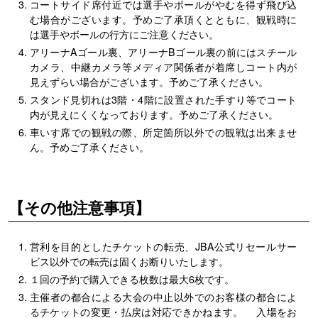
コートサイド席付近では選手やボールがやむを得ず飛び込
む場合がございます。予めご了承頂くとともに、観戦時に
は選手やボールの行方にご注意ください。
アリーナAゴール裏、アリーナBゴール裏の前にはスチール
カメラ、中継カメラ等メディア関係者が着席しコート内が
見えずらい場合がございます。予めご了承ください。
スタンド見切れは3階・4階に設置された手すり等でコート
内が見えにくくなっております。予めご了承ください。
車いす席での観戦の際、所定箇所以外での観戦は出来ませ
ん。予めご了承ください。
【その他注意事項】
営利を目的としたチケットの転売、JBA公式リセールサー
ビス以外での転売は固くお断りいたします。
１回の予約で購入できる枚数は最大6枚です。
主催者の都合による大会の中止以外でのお客様の都合によ
るチケットの変更・払戻は対応できかねます。 入場をお